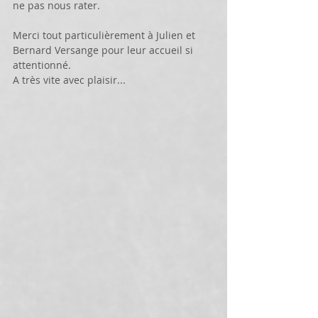
ne pas nous rater.
Merci tout particulièrement à Julien et 
Bernard Versange pour leur accueil si 
attentionné.
A très vite avec plaisir...