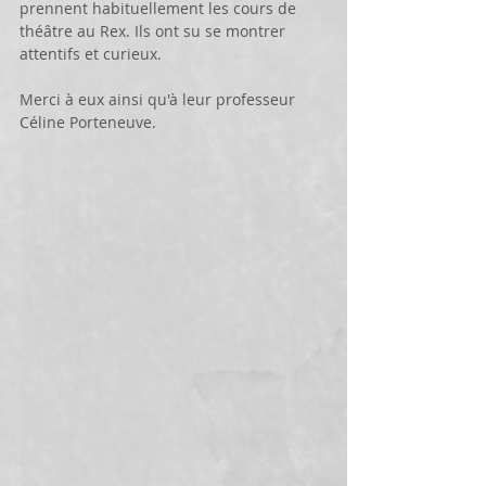
prennent habituellement les cours de 
théâtre au Rex. Ils ont su se montrer 
attentifs et curieux.
Merci à eux ainsi qu'à leur professeur 
Céline Porteneuve.