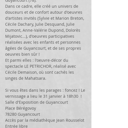
Guyancourt (78).
Dans ce cadre, elle créé un univers de 
douceurs et de confort autour d'oeuvres 
d'artistes invités (Sylvie et Marion Breton, 
Cécile Dachary, Julie Desquand, Julie 
Dumont, Anne-Valérie Dupond, Dolorès 
Mijatovic...), d'oeuvres participatives 
réalisées avec les enfants et personnes 
âgées de Guyancourt, et de ses propres 
oeuvres bien sûr !
Et parmi elles : l'oeuvre-décor du 
spectacle LE PETRICHOR, réalisé avec 
Cécile Demaison, où sont cachés les 
singes de Mahatsara. 
Si vous êtes dans les parages : foncez ! Le 
vernissage a lieu le 31 janvier à 18h30  !
Salle d'Exposition de Guyancourt
Place Bérégovoy
78280 Guyancourt
Accès par la médiathèque Jean Rousselot 
Entrée libre