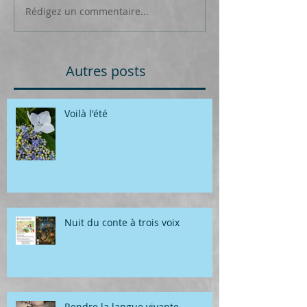
Rédigez un commentaire...
Autres posts
Voilà l'été
Nuit du conte à trois voix
Rendre la langue vivante