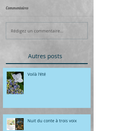
Commentaires
Rédigez un commentaire...
Autres posts
Voilà l'été
Nuit du conte à trois voix