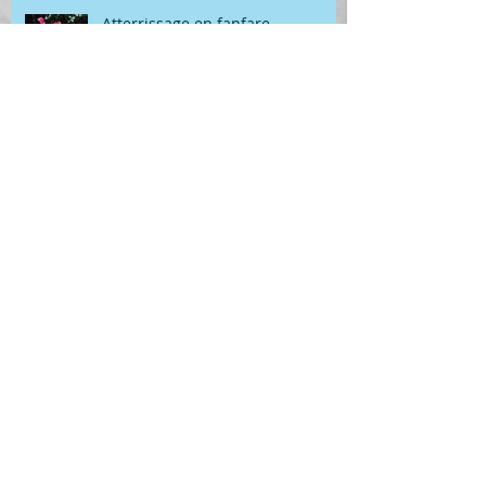
Atterrissage en fanfare
Géométrie
Archives
juillet 2026
(1)
1 post
juin 2026
(6)
6 posts
mai 2026
(2)
2 posts
avril 2026
(2)
2 posts
mars 2026
(4)
4 posts
février 2026
(1)
1 post
janvier 2026
(2)
2 posts