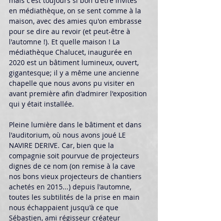
mais c'est toujours si bon d'être invités 
en médiathèque, on se sent comme à la 
maison, avec des amies qu'on embrasse 
pour se dire au revoir (et peut-être à 
l'automne !). Et quelle maison ! La 
médiathèque Chalucet, inaugurée en 
2020 est un bâtiment lumineux, ouvert, 
gigantesque; il y a même une ancienne 
chapelle que nous avons pu visiter en 
avant première afin d'admirer l'exposition 
qui y était installée. 
Pleine lumière dans le bâtiment et dans 
l'auditorium, où nous avons joué LE 
NAVIRE DERIVE. Car, bien que la 
compagnie soit pourvue de projecteurs 
dignes de ce nom (on remise à la cave 
nos bons vieux projecteurs de chantiers 
achetés en 2015...) depuis l'automne, 
toutes les subtilités de la prise en main 
nous échappaient jusqu'à ce que 
Sébastien, ami régisseur créateur 