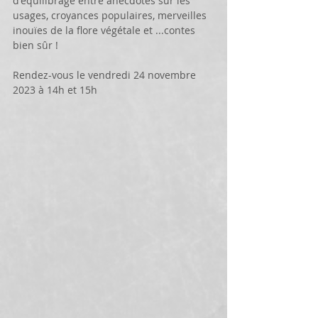
d'équilibrage entre anecdotes sur les 
usages, croyances populaires, merveilles 
inouïes de la flore végétale et ...contes 
bien sûr !
Rendez-vous le vendredi 24 novembre 
2023 à 14h et 15h