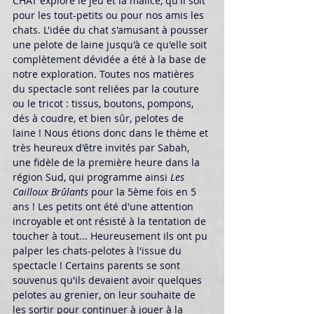
CHAT explore le jeu et la malice, qu'il soit 
pour les tout-petits ou pour nos amis les 
chats. L'idée du chat s'amusant à pousser 
une pelote de laine jusqu'à ce qu'elle soit 
complètement dévidée a été à la base de 
notre exploration. Toutes nos matières 
du spectacle sont reliées par la couture 
ou le tricot : tissus, boutons, pompons, 
dés à coudre, et bien sûr, pelotes de 
laine ! Nous étions donc dans le thème et 
très heureux d'être invités par Sabah, 
une fidèle de la première heure dans la 
région Sud, qui programme ainsi 
Les 
Cailloux Brûlants 
pour la 5ème fois en 5 
ans ! Les petits ont été d'une attention 
incroyable et ont résisté à la tentation de 
toucher à tout... Heureusement ils ont pu 
palper les chats-pelotes à l'issue du 
spectacle ! Certains parents se sont 
souvenus qu'ils devaient avoir quelques 
pelotes au grenier, on leur souhaite de 
les sortir pour continuer à jouer à la 