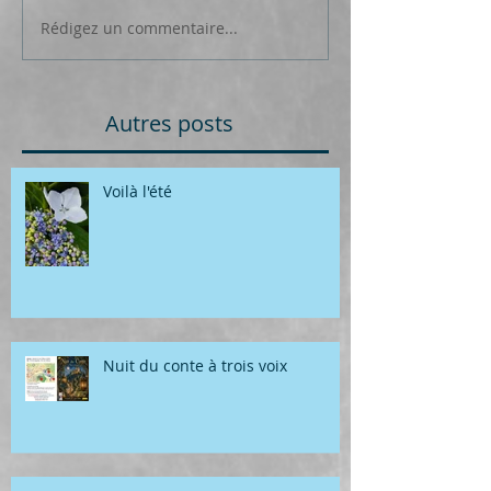
Rédigez un commentaire...
Autres posts
Voilà l'été
Nuit du conte à trois voix