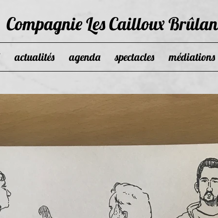
Compagnie Les Cailloux Brûlan
actualités
agenda
spectacles
médiations