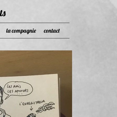
ts
la compagnie
contact