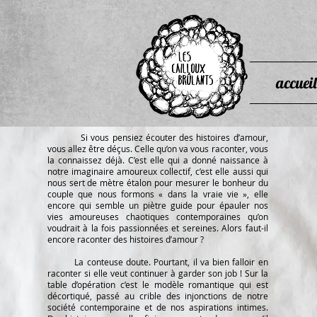
accueil
Si vous pensiez écouter des histoires d’amour,
vous allez être déçus. Celle qu’on va vous raconter, vous
la connaissez déjà. C’est elle qui a donné naissance à
notre imaginaire amoureux collectif, c’est elle aussi qui
nous sert de mètre étalon pour mesurer le bonheur du
couple que nous formons « dans la vraie vie », elle
encore qui semble un piètre guide pour épauler nos
vies amoureuses chaotiques contemporaines qu’on
voudrait à la fois passionnées et sereines. Alors faut-il
encore raconter des histoires d’amour ?
La conteuse doute. Pourtant, il va bien falloir en
raconter si elle veut continuer à garder son job ! Sur la
table d’opération c’est le modèle romantique qui est
décortiqué, passé au crible des injonctions de notre
société contemporaine et de nos aspirations intimes.