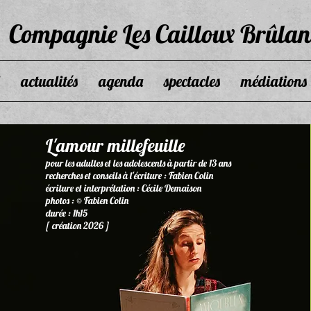
Compagnie Les Cailloux Brûlan
actualités
agenda
spectacles
médiations
L'amour millefeuille
pour les adultes et les adolescents à partir de 13 ans
recherches et conseils à l'écriture : Fabien Colin
écriture et interprétation : Cécile Demaison
photos : © Fabien Colin
durée : 1h15
[ création 2026 ]