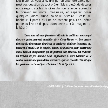
Des histoires, vous allez finir par en entendre parce qu’il
n’est pas question de tout brûler ! Mais plutôt de décaler
notre regard sur les histoires d’amour afin de reprendre
le pouvoir sur notre imaginaire, et espérer poser
quelques jalons d’une nouvelle histoire : celle du
bonheur. Il paraît qu’il ne se raconte pas. Et si c’était
parce qu’il ne se dit pas, qu’on peine tant à l’imaginer et
le bâtir ?
Dans une adresse franche et directe, le public est embarqué
dans ce qu’on pourrait qualifier de « Conte-Forum ». Des contes,
des extraits de romans, de pièces de théâtre et d’album jeunesse, des
lectures d’essais sur le couple , autant de matières pour construire
aussi bien en imagination qu’au plateau une marelle, un château,
un terrain de jeu déminé pour apprendre à vivre l’amour et le
couple comme une formidable aventure...qui se raconte. On dit que
les gens heureux n’ont pas d’histoire ? Si si. La voici.
© 2015- 2026 Les Cailloux Brûlants -
lescaillouxbrulants@