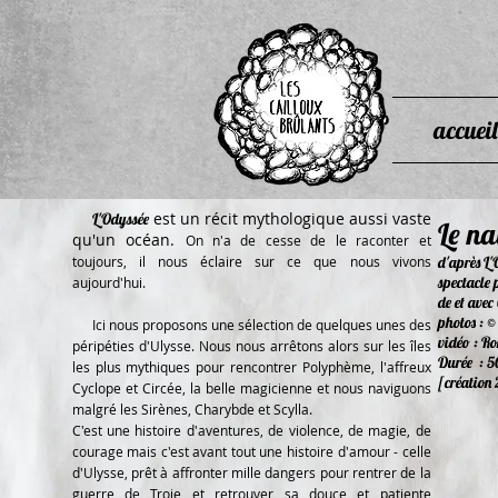
accueil
est un récit mythologique aussi vaste
L'Odyssée
Le na
qu'un océan.
On n'a de cesse de le raconter et
toujours, il nous éclaire sur ce que nous vivons
d'après L
spectacle 
aujourd'hui.
de et avec
photos : ©
Ici nous proposons une sélection de quelques unes des
vidéo : R
péripéties d'Ulysse. Nous nous arrêtons alors sur les îles
Durée : 5
les plus mythiques pour rencontrer Polyphème, l'affreux
[création 
Cyclope et Circée, la belle magicienne et nous naviguons
malgré les Sirènes, Charybde et Scylla.
C'est une histoire d'aventures, de violence, de magie, de
courage mais c'est avant tout une histoire d'amour - celle
d'Ulysse, prêt à affronter mille dangers pour rentrer de la
guerre de Troie et retrouver sa douce et patiente