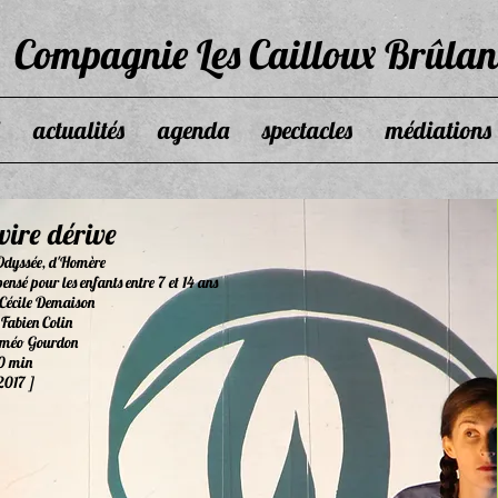
Compagnie Les Cailloux Brûlan
actualités
agenda
spectacles
médiations
vire dérive
'Odyssée, d'Homère
pensé pour les enfants entre 7 et 14 ans
 Cécile Demaison
 Fabien Colin
oméo Gourdon
0 min
2017 ]