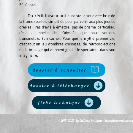
Pénélope.
Du récit foisonnant
subsiste le squelette brut de
la trame (parfois simplifiée pour parvenir aux plus jeunes
oreilles). Pas d'avis à émettre, pas de prisme particulier,
c'est la moelle de l'Odyssée que nous voulons
transmettre. Et incarner. Pour que le mythe prenne vie,
c'est tout un jeu d'ombres chinoises, de rétroprojections
et de bruitage qui viennent guider le spectateur dans son
imaginaire.
dossier à consulter
dossier à télécharger
fiche technique
© 2015- 2026 Les Cailloux Brûlants -
lescaillouxbrulants@