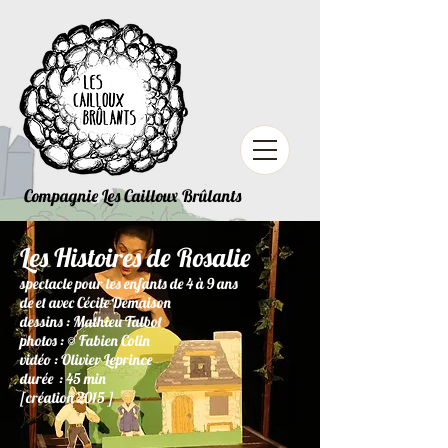
Compagnie Les Cailloux Brûlants
Les Histoires de Rosalie
spectacle pour les enfants de 4 à 9 ans
de et avec Cécile Demaison
dessins : Mathieu Talbot
photos : © Fabien Colin
vidéo : Olivier Leprince
durée : 45 min
[création 2015 ]