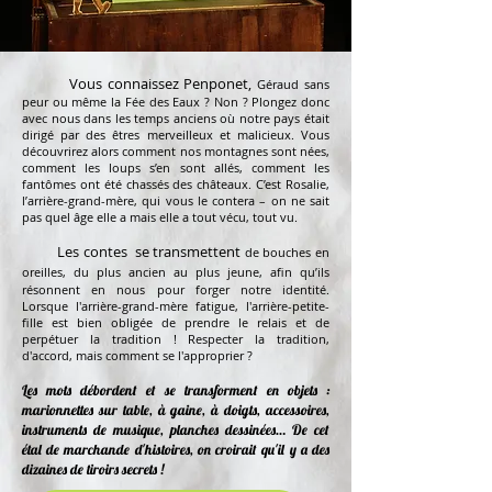
Vous connaissez Penponet,
Géraud sans
peur ou même la Fée des Eaux ? Non ? Plongez donc
avec nous dans les temps anciens où notre pays était
dirigé par des êtres merveilleux et malicieux. Vous
découvrirez alors comment nos montagnes sont nées,
comment les loups s’en sont allés, comment les
fantômes ont été chassés des châteaux. C’est Rosalie,
l’arrière-grand-mère, qui vous le contera – on ne sait
pas quel âge elle a mais elle a tout vécu, tout vu.
Les contes se transmettent
de bouches en
oreilles,
du plus ancien au plus jeune, afin qu’ils
résonnent en nous pour forger notre identité.
Lorsque l'arrière-grand-mère fatigue, l'arrière-petite-
fille est bien obligée de prendre le relais et de
perpétuer la tradition ! Respecter la tradition,
d'accord, mais comment se l'approprier ?
Les mots débordent et se transforment en objets :
marionnettes sur table, à gaine, à doigts, accessoires,
instruments de musique, planches dessinées… De cet
étal de marchande d'histoires, on croirait qu'il y a des
dizaines de tiroirs secrets !