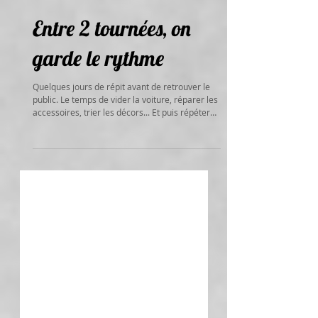
Entre 2 tournées, on
garde le rythme
Quelques jours de répit avant de retrouver le
public. Le temps de vider la voiture, réparer les
accessoires, trier les décors... Et puis répéter
les spectacles qui vont se jouer en novembre,
et voler quelques heures ici ou là pour écrire
une nouvelle version des Contes de rencontres
qui sortira en décembre... On repart ce mois-ci
avec une double invitation pour jouer Nid de
Poule, d'abord à Portes-les-Valence le 12 puis à
Valence Sud le 26. Ce nouvel horizon nous a été
offe