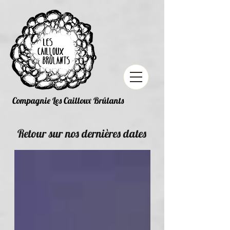
Compagnie Les Cailloux Brûlants
Retour sur nos dernières dates