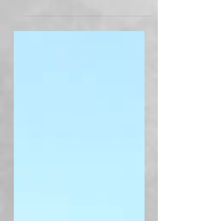
l'âne ! On fait des grands écarts entre les
univers et les publics. Sur 3 jours d'affilés, nous
étions successivement : JOUR 1 - dans un esprit
médiéval avec Cécile Demaison (conte) et
Myrtille Bastard (harpe) qui livraient des
légendes de Provence aux lycéens du lycée
agricole de St Rémy de Provence (13). Le point
de départ pour réaliser ensuite un bestiaire et
partir même à la recherche du trésor de la
Chèvre d'Or. Quelle cha