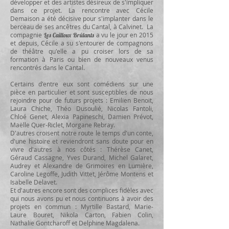
développer et des artistes désireux de s'impliquer
dans ce projet. La rencontre avec Cécile
Demaison a été décisive pour s'implanter dans le
berceau de ses ancêtres du Cantal, à Calvinet. La
compagnie
a vu le jour en 2015
Les Cailloux Brûlants
et depuis, Cécile a su s'entourer de compagnons
de théâtre qu'elle a pu croiser lors de sa
formation à Paris ou bien de nouveaux venus
rencontrés dans le Cantal.
Certains d'entre eux sont comédiens sur une
pièce en particulier et sont susceptibles de nous
rejoindre pour de futurs projets : Emilien Benoit,
Laura Chiche, Théo Dusoulié, Nicolas Fantoli,
Chloé Genet, Alexia Papineschi, Damien Prévot,
Maëlle Quer-Riclet, Morgane Rebray.
D'autres croisent notre route le temps d'un conte,
d'une histoire et reviendront sans doute pour en
vivre d'autres à nos côtés : Thérèse Canet,
Géraud Cassagne, Yves Durand, Michel Galaret,
Audrey et Alexandre de Grimoires en Lumière,
Caroline Legoffe, Judith Vittet, Jérôme Montens et
Isabelle Delavet.
Et d'autres encore sont des complices fidèles avec
qui nous avons pu et nous continuons à avoir des
projets en commun : Myrtille Bastard, Marie-
Laure Bouret, Nikola Carton, Fabien Colin,
Nathalie Gontcharoff et Delphine Magdalena.