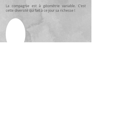
La compagnie est à géométrie variable. C'est
cette diversité qui fait à ce jour sa richesse !
Cécile Demaison
Myrtille Bastard
Marie-Laure Bouret
Nikola Carton