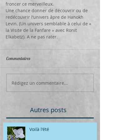
froncer ce merveilleux.
Une chance donner de découvrir ou de 
redécouvrir l’univers âpre de Hanokh 
Levin. (Un univers semblable à celui de « 
la Visite de la Fanfare » avec Ronit 
Elkabetz). A ne pas rater.
Commentaires
Rédigez un commentaire...
Autres posts
Voilà l'été