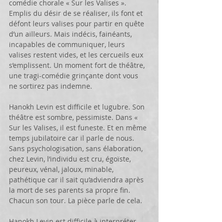
comédie chorale « Sur les Valises ». 
Emplis du désir de se réaliser, ils font et 
défont leurs valises pour partir en quête 
d’un ailleurs. Mais indécis, fainéants, 
incapables de communiquer, leurs 
valises restent vides, et les cercueils eux 
s’emplissent. Un moment fort de théâtre, 
une tragi-comédie grinçante dont vous 
ne sortirez pas indemne.
Hanokh Levin est difficile et lugubre. Son 
théâtre est sombre, pessimiste. Dans « 
Sur les Valises, il est funeste. Et en même 
temps jubilatoire car il parle de nous. 
Sans psychologisation, sans élaboration, 
chez Levin, l’individu est cru, égoïste, 
peureux, vénal, jaloux, minable, 
pathétique car il sait qu’adviendra après 
la mort de ses parents sa propre fin. 
Chacun son tour. La pièce parle de cela.
Hanokh Levin est difficile à interpréter 