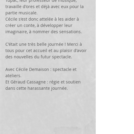
Tupac, leur professeur de musique, 
travaille d'ores et déjà avec eux pour la 
partie musicale.
Cécile s'est donc attelée à les aider à 
créer un conte, à développer leur 
imaginaire, à nommer des sensations.
C'était une très belle journée ! Merci à 
tous pour cet accueil et au plaisir d'avoir 
des nouvelles du futur spectacle.
Avec Cécile Demaison : spectacle et 
ateliers.
Et Géraud Cassagne : régie et soutien 
dans cette harassante journée.