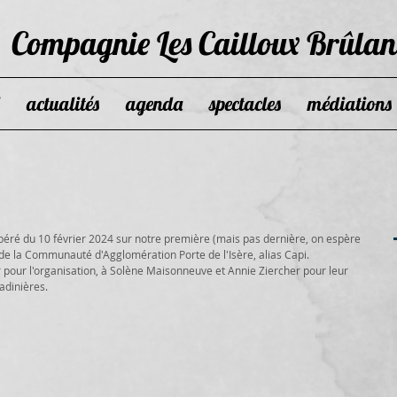
Compagnie Les Cailloux Brûlan
actualités
agenda
spectacles
médiations
béré du 10 février 2024 sur notre première (mais pas dernière, on espère 
s de la Communauté d'Agglomération Porte de l'Isère, alias Capi. 
er pour l'organisation, à Solène Maisonneuve et Annie Ziercher pour leur 
adinières. 