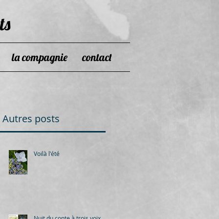
ts
la compagnie
contact
Autres posts
Voilà l'été
Nuit du conte à trois voix